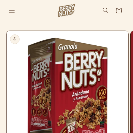
Ir
directamente
Carrito
al contenido
Ir
directamente
a la
información
del producto