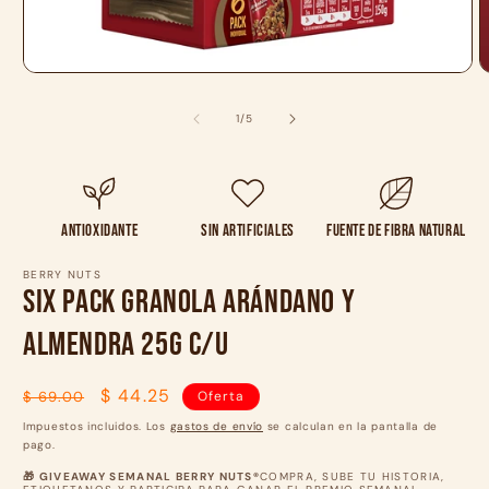
Abrir
A
elemento
e
multimedia
m
de
1
/
5
1
2
en
e
una
u
ventana
v
modal
m
Antioxidante
Sin artificiales
Fuente de fibra natural
BERRY NUTS
Six Pack Granola Arándano y
Almendra 25g c/u
Precio
Precio
$ 44.25
$ 69.00
Oferta
habitual
de
Impuestos incluidos. Los
gastos de envío
se calculan en la pantalla de
oferta
pago.
🎁 GIVEAWAY SEMANAL BERRY NUTS®
COMPRA, SUBE TU HISTORIA,