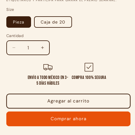
ETIQUETANOS Y PARTICIPA PARA GANAR EL PREMIO SEMANAL.
Size
Pieza
Caja de 20
Cantidad
Cantidad
Reducir
Aumentar
cantidad
cantidad
para
para
Six
Six
Pack
Pack
Envío a todo México en 3-
Compra 100% segura
Granola
Granola
5 días hábiles
Arándano
Arándano
y
y
Almendra
Almendra
Agregar al carrito
25g
25g
c/u
c/u
Comprar ahora