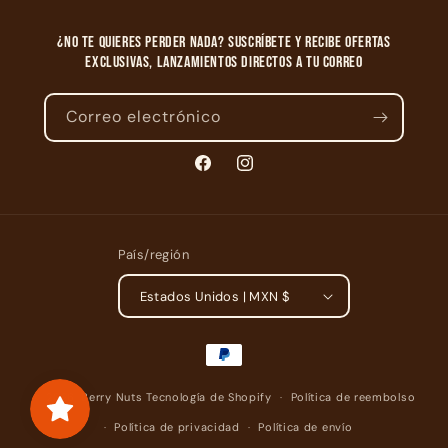
¿No te quieres perder nada? Suscríbete y recibe ofertas
exclusivas, lanzamientos directos a tu correo
Correo electrónico
Facebook
Instagram
País/región
Estados Unidos | MXN $
Formas
de
pago
© 2026,
Berry Nuts
Tecnología de Shopify
Política de reembolso
Política de privacidad
Política de envío