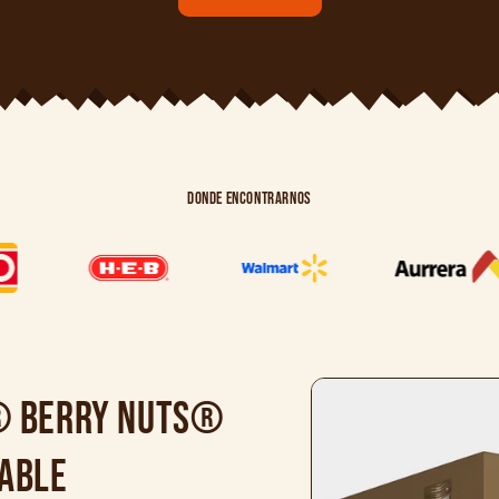
Donde encontrarnos
Ir
directamente
a la
® Berry Nuts®
información
del producto
dable