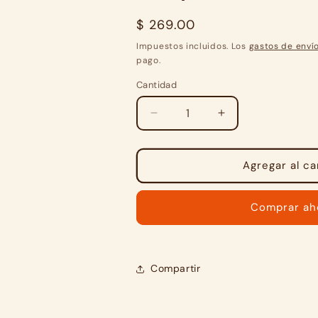
Precio
$ 269.00
habitual
Impuestos incluidos. Los
gastos de enví
pago.
Cantidad
Cantidad
Reducir
Aumentar
cantidad
cantidad
para
para
Pack
Pack
Agregar al ca
24
24
Clusters®
Clusters®
Comprar ah
Berry
Berry
Nuts®
Nuts®
25g
25g
|
|
Snack
Snack
Compartir
Saludable
Saludable